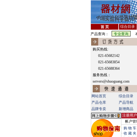
综合目录
首 页
产品查询：
本
购买热线:
021-65682142
021-65683854
021-65688364
服务热线：
servers@shuoguang.com
网站首页
综合目录
产品仓库
产品导航
品牌专卖
新增商品
注册用户
帐户管
·
购 物 车
·
收 藏 夹