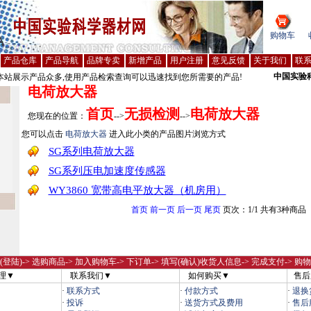
购物车
产品仓库
产品导航
品牌专卖
新增产品
用户注册
意见反馈
关于我们
联
中国实验
站展示产品众多,使用产品检索查询可以迅速找到您所需要的产品!
电荷放大器
首页
无损检测
电荷放大器
您现在的位置：
-->
-->
您可以点击
电荷放大器
进入此小类的产品图片浏览方式
SG系列电荷放大器
SG系列压电加速度传感器
WY3860 宽带高电平放大器（机房用）
首页
前一页
后一页
尾页
页次：1/1 共有3种商品
(登陆)
-> 选购商品-> 加入购物车-> 下订单-> 填写(确认)收货人信息-> 完成支付-> 购
理▼
联系我们▼
如何购买▼
售后
·
联系方式
·
付款方式
·
退换
·
投诉
·
送货方式及费用
·
售后