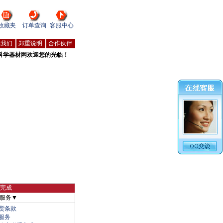
收藏夹
订单查询
客服中心
系我们
郑重说明
合作伙伴
科学器材网欢迎您的光临！
物完成
服务▼
货条款
服务