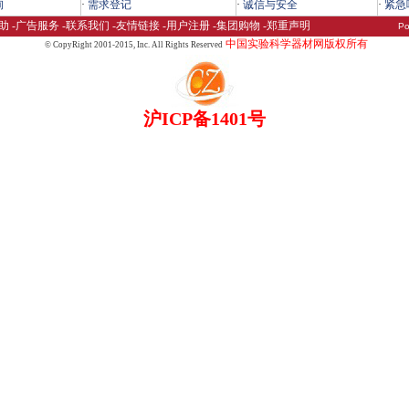
询
·
需求登记
·
诚信与安全
·
紧急
助
-
广告服务
-
联系我们
-
友情链接
-
用户注册
-
集团购物
-
郑重声明
Po
中国实验科学器材网版权所有
© CopyRight 2001-2015,
Inc. All Rights Reserved
沪ICP备1401号