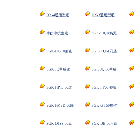
DX-4通用型毛
DX-3通用型毛
牛奶中抗生素
SGK-SJQA奶无
SGK-LK-10莱克
SGK-KQSL孔雀
SGK-JQ甲醛速
SGK-JQ-50甲醛
SGK-HPTJ-50红
SGK-FYX-40氟
SGK-FMSD-50蜂
SGK-GT-50蜂蜜
SGK-DJSS-50豆
SGK-DB-50吊白