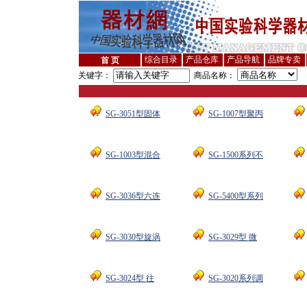
综合目录
产品仓库
产品导航
品牌专卖
首 页
关键字：
商品名称：
SG-3051型固体
SG-1007型聚丙
SG-1003型混合
SG-1500系列不
SG-3036型六连
SG-5400型系列
SG-3030型旋涡
SG-3029型 微
SG-3024型 往
SG-3020系列调