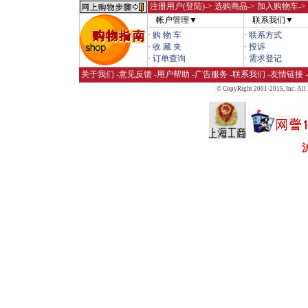
注册用户(登陆)
-> 选购商品-> 加入购物车-
帐户管理▼
联系我们▼
·
购 物 车
·
联系方式
·
收 藏 夹
·
投诉
·
订单查询
·
需求登记
关于我们
-
意见反馈
-
用户帮助
-
广告服务
-
联系我们
-
友情链接
-
© CopyRight 2001-2015,
Inc. All