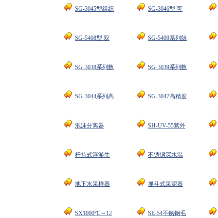
SG-3045型组织
SG-3046型 可
SG-5408型 双
SG-5409系列脉
SG-3038系列数
SG-3039系列数
SG-3044系列高
SG-3047高精度
泡沫分离器
SH-UV-55紫外
杆持式浮游生
不锈钢深水温
地下水采样器
抓斗式采泥器
SX1000℃～12
SE-54不锈钢毛