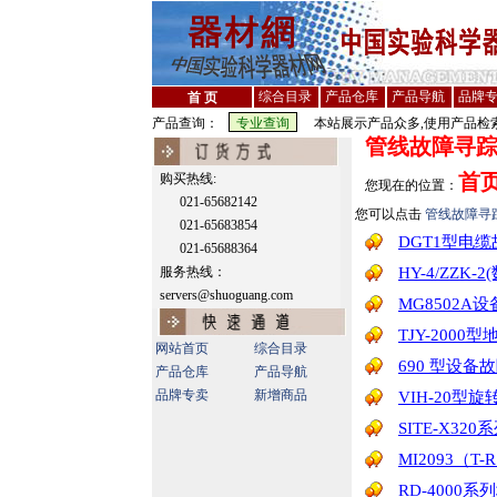
综合目录
产品仓库
产品导航
品牌
首 页
产品查询：
本站展示产品众多,使用产品检索
管线故障寻踪
首
购买热线:
您现在的位置：
021-65682142
您可以点击
管线故障寻
021-65683854
DGT1型电
021-65688364
服务热线：
HY-4/ZZK
servers@shuoguang.com
MG8502A
TJY-200
网站首页
综合目录
690 型设
产品仓库
产品导航
品牌专卖
新增商品
VIH-20型
SITE-X3
MI2093（T
RD-4000