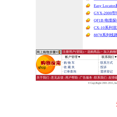
Easy Loca
GYX-200
QF1B 电缆
CX-10系
8878系列
注册用户(登陆)
-> 选购商品-> 加入购物
帐户管理▼
联系我们
·
购 物 车
·
联系方式
·
收 藏 夹
·
投诉
·
订单查询
·
需求登记
关于我们
-
意见反馈
-
用户帮助
-
广告服务
-
联系我们
-
友情
© CopyRight 2001-2015,
Inc