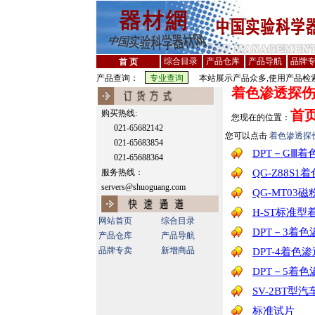
综合目录
产品仓库
产品导航
品牌
首 页
产品查询：
本站展示产品众多,使用产品检索
着色渗透探伤
首
购买热线:
您现在的位置：
021-65682142
您可以点击
着色渗透探
021-65683854
DPT－GⅢ
021-65688364
服务热线：
QG-Z88S
servers@shuoguang.com
QG-MT03
H-ST标准
网站首页
综合目录
DPT－3着
产品仓库
产品导航
品牌专卖
新增商品
DPT-4着色
DPT－5着
SV-2BT型
标准试片