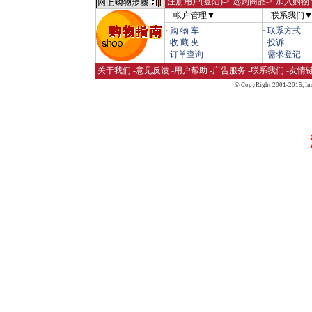
注册用户(登陆)
-> 选购商品-> 加入购物
帐户管理▼
联系我们
·
购 物 车
·
联系方式
·
收 藏 夹
·
投诉
·
订单查询
·
需求登记
关于我们
-
意见反馈
-
用户帮助
-
广告服务
-
联系我们
-
友情
© CopyRight 2001-2015,
Inc