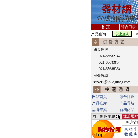
综合目录
首 页
产品查询：
本
购买热线:
021-65682142
021-65683854
021-65688364
服务热线：
servers@shuoguang.com
网站首页
综合目录
产品仓库
产品导航
品牌专卖
新增商品
注册用户
帐户管
·
购 物 车
·
收 藏 夹