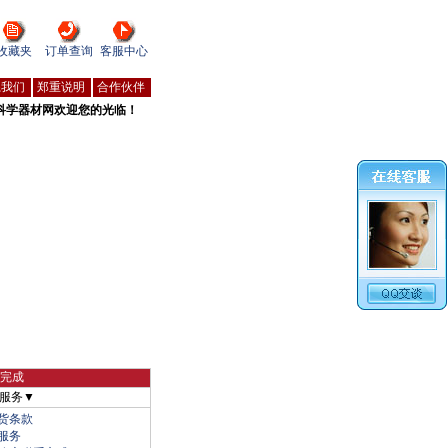
收藏夹
订单查询
客服中心
系我们
郑重说明
合作伙伴
科学器材网欢迎您的光临！
物完成
服务▼
货条款
服务