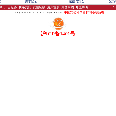
询
·
需求登记
·
诚信与安全
·
紧急
助
-
广告服务
-
联系我们
-
友情链接
-
用户注册
-
集团购物
-
郑重声明
Po
中国实验科学器材网版权所有
© CopyRight 2001-2015,
Inc. All Rights Reserved
沪ICP备1401号