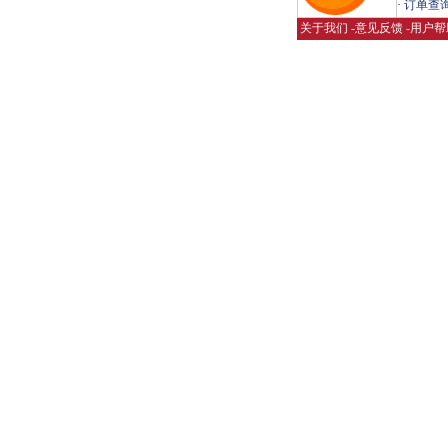
·
订单查
关于我们
-
意见反馈
-
用户帮