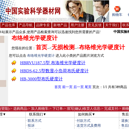
购物车
产品仓库
产品导航
品牌专卖
新增产品
用户注册
意见反馈
关于我们
联
中国实验
站展示产品众多,使用产品检索查询可以迅速找到您所需要的产品!
布络维光学硬度计
首页
无损检测
布络维光学硬度计
您现在的位置：
-->
-->
您可以点击
布络维光学硬度计
进入此小类的产品图片浏览方式
HBRVU187.5型 布洛维光学硬度计
HBDS-62.5型数显小负荷布氏硬度计
HB-3000型布氏硬度计
首页
前一页
后一页
尾页
页次：1/1 共有3种商品
(登陆)
-> 选购商品-> 加入购物车-> 下订单-> 填写(确认)收货人信息-> 完成支付-> 购
理▼
联系我们▼
如何购买▼
售后
·
联系方式
·
付款方式
·
退换
·
投诉
·
送货方式及费用
·
售后