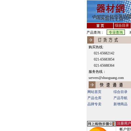
综合目录
首 页
产品查询：
本
购买热线:
021-65682142
021-65683854
021-65688364
服务热线：
servers@shuoguang.com
网站首页
综合目录
产品仓库
产品导航
品牌专卖
新增商品
注册用户
帐户管