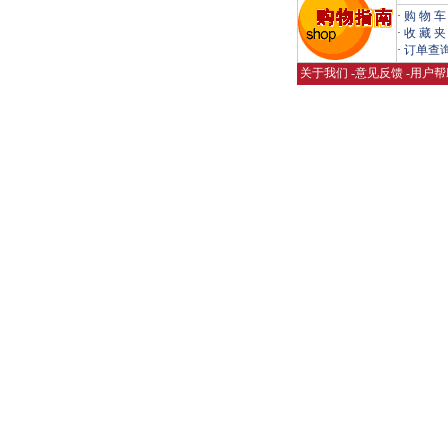
·
购 物 车
·
收 藏 夹
·
订单查
关于我们
-
意见反馈
-
用户帮