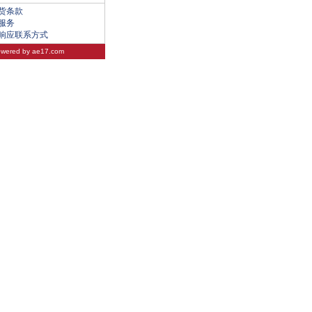
货条款
服务
响应联系方式
wered by
ae17.com