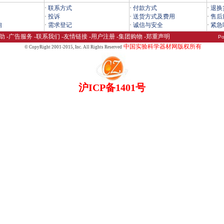
·
联系方式
·
付款方式
·
退换
·
投诉
·
送货方式及费用
·
售后
询
·
需求登记
·
诚信与安全
·
紧急
助
-
广告服务
-
联系我们
-
友情链接
-
用户注册
-
集团购物
-
郑重声明
Po
中国实验科学器材网版权所有
© CopyRight 2001-2015,
Inc. All Rights Reserved
沪ICP备1401号