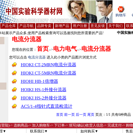
购物车
产品仓库
产品导航
品牌专卖
新增产品
用户注册
意见反馈
关于我们
联
中国实验
站展示产品众多,使用产品检索查询可以迅速找到您所需要的产品!
电流分流器
首页
电力电气
电流分流器
您现在的位置：
-->
-->
您可以点击
电流分流器
进入此小类的产品图片浏览方式
HIOKI CT-2MRN电流分流器
HIOKI CT-5MRN电流分流器
HIOHI HB-1倍增器
HOIKI HS-1外接分流器
HIOKI HS-2外接分流器
AC5/1-4指针式直流检流计
首页
前一页
后一页
尾页
页次：1/1 共有6种商品
(登陆)
-> 选购商品-> 加入购物车-> 下订单-> 填写(确认)收货人信息-> 完成支付-> 购
理▼
联系我们▼
如何购买▼
售后