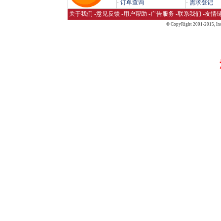
·
订单查询
·
需求登记
关于我们
-
意见反馈
-
用户帮助
-
广告服务
-
联系我们
-
友情
© CopyRight 2001-2015,
Inc