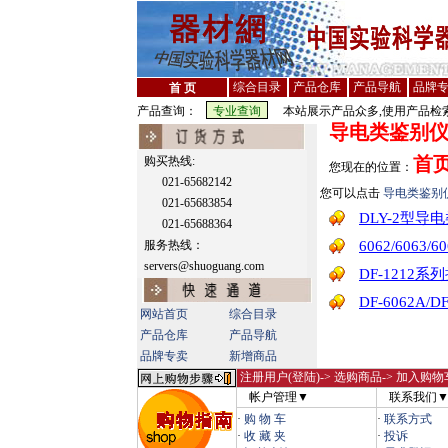
综合目录
产品仓库
产品导航
品牌
首 页
产品查询：
本站展示产品众多,使用产品检索
导电类鉴别
首
购买热线:
您现在的位置：
021-65682142
您可以点击
导电类鉴别
021-65683854
DLY-2型导
021-65688364
服务热线：
6062/6063
servers@shuoguang.com
DF-1212
DF-6062A
网站首页
综合目录
产品仓库
产品导航
品牌专卖
新增商品
注册用户(登陆)
-> 选购商品-> 加入购物
帐户管理▼
联系我们
·
购 物 车
·
联系方式
·
收 藏 夹
·
投诉