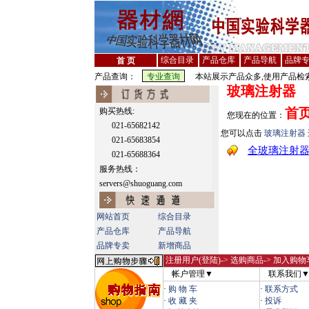
综合目录
产品仓库
产品导航
品牌
首 页
产品查询：
本站展示产品众多,使用产品检索
玻璃注射器
首
购买热线:
您现在的位置：
021-65682142
您可以点击
玻璃注射器
021-65683854
全玻璃注射
021-65688364
服务热线：
servers@shuoguang.com
网站首页
综合目录
产品仓库
产品导航
品牌专卖
新增商品
注册用户(登陆)
-> 选购商品-> 加入购物
帐户管理▼
联系我们
·
购 物 车
·
联系方式
·
收 藏 夹
·
投诉