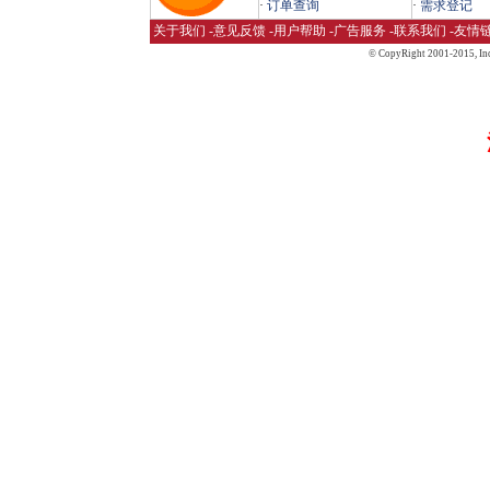
·
订单查询
·
需求登记
关于我们
-
意见反馈
-
用户帮助
-
广告服务
-
联系我们
-
友情
© CopyRight 2001-2015,
Inc