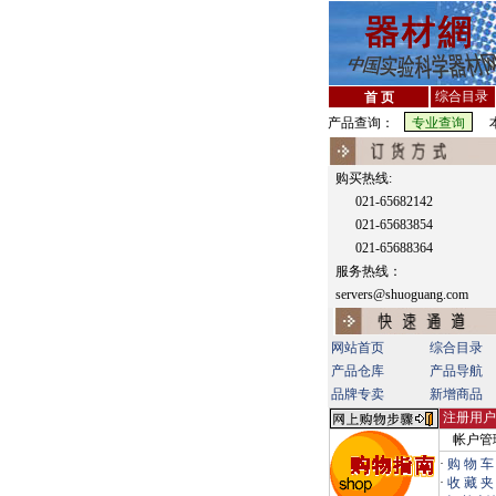
综合目录
首 页
产品查询：
本
购买热线:
021-65682142
021-65683854
021-65688364
服务热线：
servers@shuoguang.com
网站首页
综合目录
产品仓库
产品导航
品牌专卖
新增商品
注册用户
帐户管
·
购 物 车
·
收 藏 夹