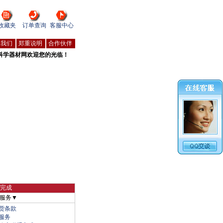
收藏夹
订单查询
客服中心
系我们
郑重说明
合作伙伴
科学器材网欢迎您的光临！
物完成
服务▼
货条款
服务