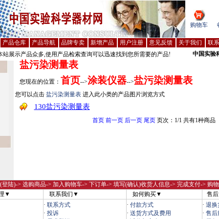
购物车
产品仓库
产品导航
品牌专卖
新增产品
用户注册
意见反馈
关于我们
联
中国实验
站展示产品众多,使用产品检索查询可以迅速找到您所需要的产品!
盐污染测量表
首页
涂装仪器
盐污染测量表
您现在的位置：
-->
-->
您可以点击
盐污染测量表
进入此小类的产品图片浏览方式
130盐污染测量表
首页
前一页
后一页
尾页
页次：1/1 共有1种商品
(登陆)
-> 选购商品-> 加入购物车-> 下订单-> 填写(确认)收货人信息-> 完成支付-> 购
理▼
联系我们▼
如何购买▼
售后
·
联系方式
·
付款方式
·
退换
·
投诉
·
送货方式及费用
·
售后