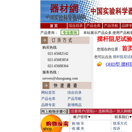
综合目录
产品仓库
产品导航
品牌
首 页
产品查询：
本站展示产品众多,使用产品检索
摆杆阻尼试
首
购买热线:
您现在的位置：
021-65682142
您可以点击
摆杆阻尼试
021-65683854
QHD型 摆
021-65688364
服务热线：
servers@shuoguang.com
网站首页
综合目录
产品仓库
产品导航
品牌专卖
新增商品
注册用户(登陆)
-> 选购商品-> 加入购物
帐户管理▼
联系我们
·
购 物 车
·
联系方式
·
收 藏 夹
·
投诉