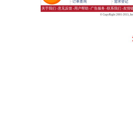
·
订单查询
·
需求登记
关于我们
-
意见反馈
-
用户帮助
-
广告服务
-
联系我们
-
友情
© CopyRight 2001-2015,
Inc