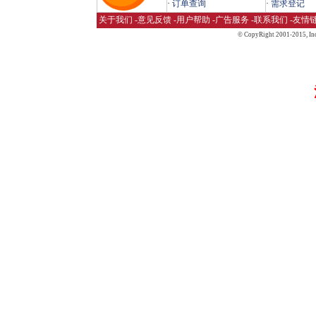
·
订单查询
·
需求登记
关于我们
-
意见反馈
-
用户帮助
-
广告服务
-
联系我们
-
友情
© CopyRight 2001-2015,
Inc