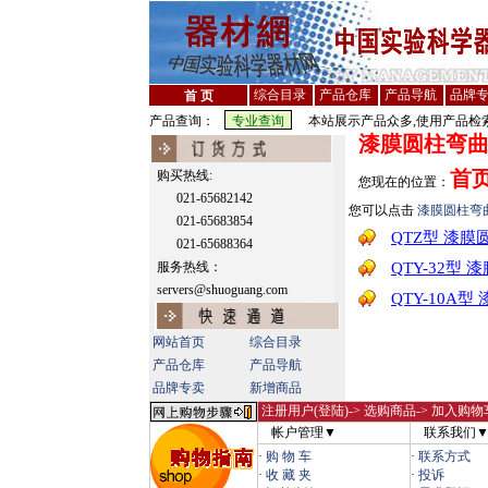
综合目录
产品仓库
产品导航
品牌
首 页
产品查询：
本站展示产品众多,使用产品检索
漆膜圆柱弯曲
首
购买热线:
您现在的位置：
021-65682142
您可以点击
漆膜圆柱弯
021-65683854
QTZ型 漆
021-65688364
服务热线：
QTY-32型
servers@shuoguang.com
QTY-10A
网站首页
综合目录
产品仓库
产品导航
品牌专卖
新增商品
注册用户(登陆)
-> 选购商品-> 加入购物
帐户管理▼
联系我们
·
购 物 车
·
联系方式
·
收 藏 夹
·
投诉