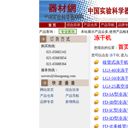
综合目录
产品仓库
产品导航
品牌
首 页
产品查询：
本站展示产品众多,使用产品检索
冻干机
首
购买热线:
您现在的位置：
021-65682142
您可以点击
冻干机
进入
021-65683854
歧管式冻干
021-65688364
服务热线：
LGJ-40冷冻
servers@shuoguang.com
LGJ-50冷冻
LGJ-25真
网站首页
综合目录
FD-IA型冷
产品仓库
产品导航
品牌专卖
新增商品
FD-IB型冷
FD-IC型冷
FD-ID型冷
FD-IE多岐