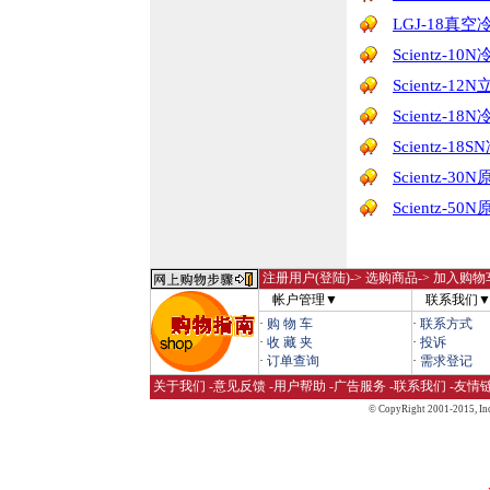
LGJ-18真
Scientz-1
Scientz-
Scientz-1
Scientz-1
Scientz-
Scientz-
注册用户(登陆)
-> 选购商品-> 加入购物
帐户管理▼
联系我们
·
购 物 车
·
联系方式
·
收 藏 夹
·
投诉
·
订单查询
·
需求登记
关于我们
-
意见反馈
-
用户帮助
-
广告服务
-
联系我们
-
友情
© CopyRight 2001-2015,
Inc