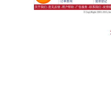
·
订单查询
·
需求登记
关于我们
-
意见反馈
-
用户帮助
-
广告服务
-
联系我们
-
友情
© CopyRight 2001-2015,
Inc