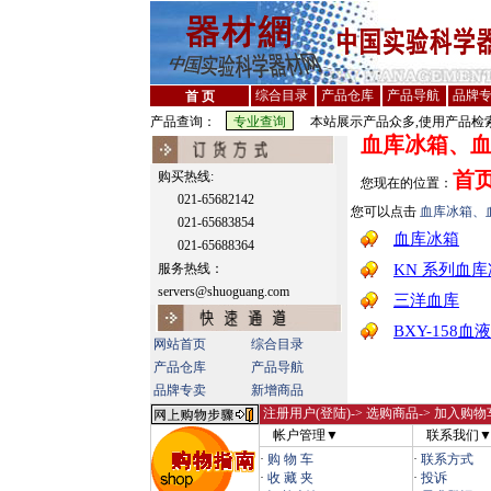
综合目录
产品仓库
产品导航
品牌
首 页
产品查询：
本站展示产品众多,使用产品检索
血库冰箱、
首
购买热线:
您现在的位置：
021-65682142
您可以点击
血库冰箱、
021-65683854
血库冰箱
021-65688364
服务热线：
KN 系列血
servers@shuoguang.com
三洋血库
BXY-158
网站首页
综合目录
产品仓库
产品导航
品牌专卖
新增商品
注册用户(登陆)
-> 选购商品-> 加入购物
帐户管理▼
联系我们
·
购 物 车
·
联系方式
·
收 藏 夹
·
投诉