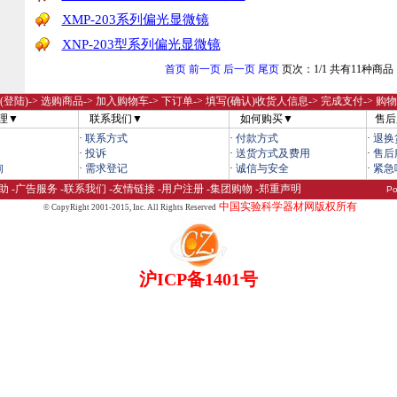
XMP-203系列偏光显微镜
XNP-203型系列偏光显微镜
首页
前一页
后一页
尾页
页次：1/1 共有11种商品
(登陆)
-> 选购商品-> 加入购物车-> 下订单-> 填写(确认)收货人信息-> 完成支付-> 购
理▼
联系我们▼
如何购买▼
售后
·
联系方式
·
付款方式
·
退换
·
投诉
·
送货方式及费用
·
售后
询
·
需求登记
·
诚信与安全
·
紧急
助
-
广告服务
-
联系我们
-
友情链接
-
用户注册
-
集团购物
-
郑重声明
Po
中国实验科学器材网版权所有
© CopyRight 2001-2015,
Inc. All Rights Reserved
沪ICP备1401号