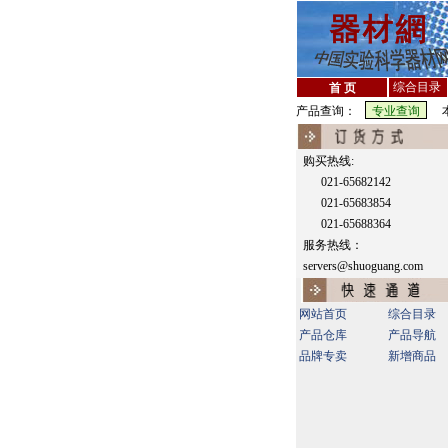
综合目录
首 页
产品查询：
本
购买热线:
021-65682142
021-65683854
021-65688364
服务热线：
servers@shuoguang.com
网站首页
综合目录
产品仓库
产品导航
品牌专卖
新增商品