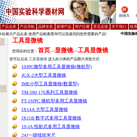
购物车
产品仓库
产品导航
品牌专卖
新增产品
用户注册
意见反馈
关于我们
联
中国实验
站展示产品众多,使用产品检索查询可以迅速找到您所需要的产品!
工具显微镜
首页
显微镜
工具显微镜
您现在的位置：
-->
-->
您可以点击
工具显微镜
进入此小类的产品图片浏览方式
19JPC微型多用工具显微镜(微机型)
JGX-2大型工具显微镜
IME小型工具显微镜(数显型)
TM-500 176系列工具显微镜
FT-19JPC 微机型多用工具显微镜
JX14A 大型工具显微镜
JX11B 数字式多用工具显微镜
19-JA 投影式多用工具显微镜
24J一级线纹米尺