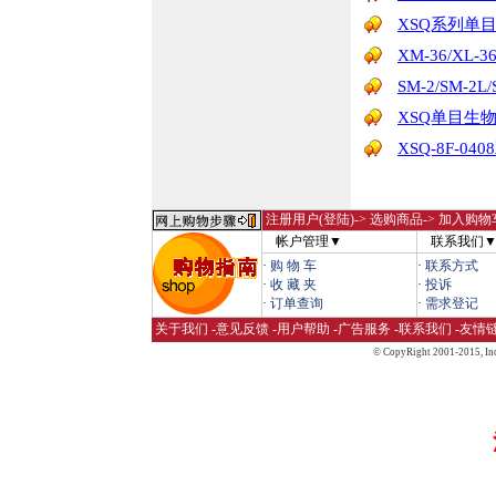
XSQ系列单
XM-36/XL-
SM-2/SM-2
XSQ单目生
XSQ-8F-0
注册用户(登陆)
-> 选购商品-> 加入购物
帐户管理▼
联系我们
·
购 物 车
·
联系方式
·
收 藏 夹
·
投诉
·
订单查询
·
需求登记
关于我们
-
意见反馈
-
用户帮助
-
广告服务
-
联系我们
-
友情
© CopyRight 2001-2015,
Inc