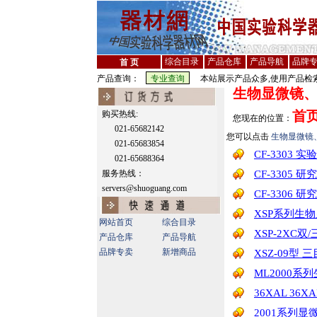
综合目录
产品仓库
产品导航
品牌
首 页
产品查询：
本站展示产品众多,使用产品检索
生物显微镜
首
购买热线:
您现在的位置：
021-65682142
您可以点击
生物显微镜
021-65683854
CF-3303
021-65688364
服务热线：
CF-3305
servers@shuoguang.com
CF-3306
XSP系列生
网站首页
综合目录
XSP-2XC双
产品仓库
产品导航
品牌专卖
新增商品
XSZ-09型
ML2000系
36XAL 36
2001系列显