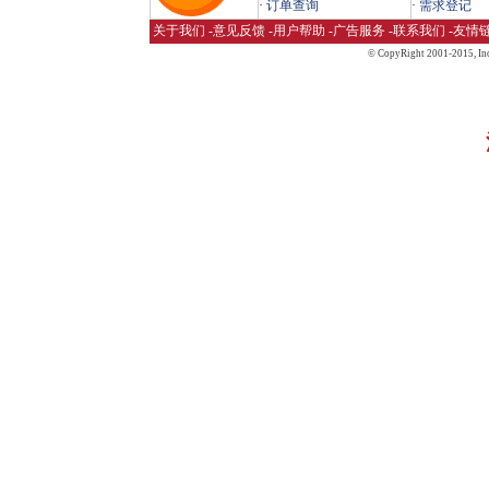
·
订单查询
·
需求登记
关于我们
-
意见反馈
-
用户帮助
-
广告服务
-
联系我们
-
友情
© CopyRight 2001-2015,
Inc