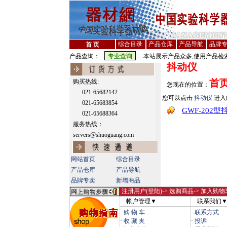
综合目录
产品仓库
产品导航
品牌
首 页
产品查询：
本站展示产品众多,使用产品检索
抖动仪
首
购买热线:
您现在的位置：
021-65682142
您可以点击
抖动仪
进入
021-65683854
GWF-202型
021-65688364
服务热线：
servers@shuoguang.com
网站首页
综合目录
产品仓库
产品导航
品牌专卖
新增商品
注册用户(登陆)
-> 选购商品-> 加入购物
帐户管理▼
联系我们
·
购 物 车
·
联系方式
·
收 藏 夹
·
投诉