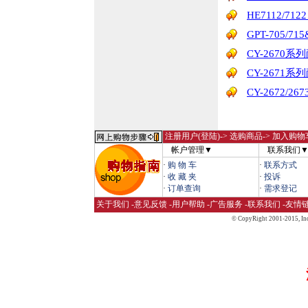
HE7112/7
GPT-705/71
CY-2670
CY-2671
CY-2672/
注册用户(登陆)
-> 选购商品-> 加入购物
帐户管理▼
联系我们
·
购 物 车
·
联系方式
·
收 藏 夹
·
投诉
·
订单查询
·
需求登记
关于我们
-
意见反馈
-
用户帮助
-
广告服务
-
联系我们
-
友情
© CopyRight 2001-2015,
Inc