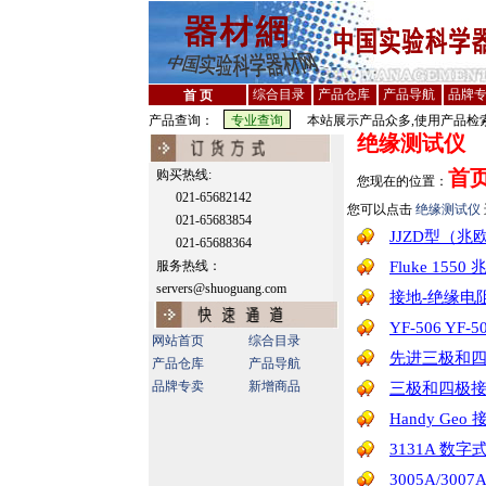
综合目录
产品仓库
产品导航
品牌
首 页
产品查询：
本站展示产品众多,使用产品检索
绝缘测试仪
首
购买热线:
您现在的位置：
021-65682142
您可以点击
绝缘测试仪
021-65683854
JJZD型（
021-65688364
服务热线：
Fluke 15
servers@shuoguang.com
接地-绝缘电
YF-506 YF
网站首页
综合目录
先进三极和
产品仓库
产品导航
品牌专卖
新增商品
三极和四极
Handy Ge
3131A 数字式
3005A/300