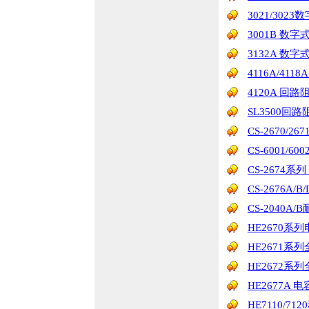
3021/302
3001B 数字
3132A 数字式
4116A/41
4120A 回
SL3500回
CS-2670/26
CS-6001/
CS-2674
CS-2676A/
CS-2040A
HE2670
HE2671
HE2672
HE2677A
HE7110/7