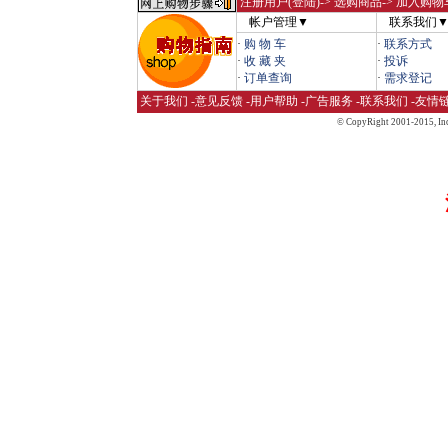
注册用户(登陆)
-> 选购商品-> 加入购物
帐户管理▼
联系我们
·
购 物 车
·
联系方式
·
收 藏 夹
·
投诉
·
订单查询
·
需求登记
关于我们
-
意见反馈
-
用户帮助
-
广告服务
-
联系我们
-
友情
© CopyRight 2001-2015,
Inc