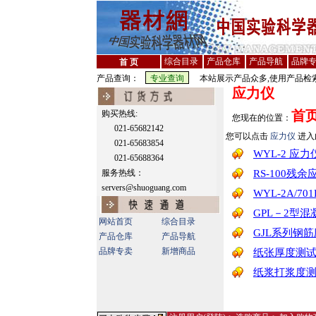
综合目录
产品仓库
产品导航
品牌
首 页
产品查询：
本站展示产品众多,使用产品检索
应力仪
首
购买热线:
您现在的位置：
021-65682142
您可以点击
应力仪
进入
021-65683854
WYL-2 应力
021-65688364
服务热线：
RS-100残
servers@shuoguang.com
WYL-2A/7
GPL－2型
网站首页
综合目录
GJL系列钢
产品仓库
产品导航
品牌专卖
新增商品
纸张厚度测
纸浆打浆度