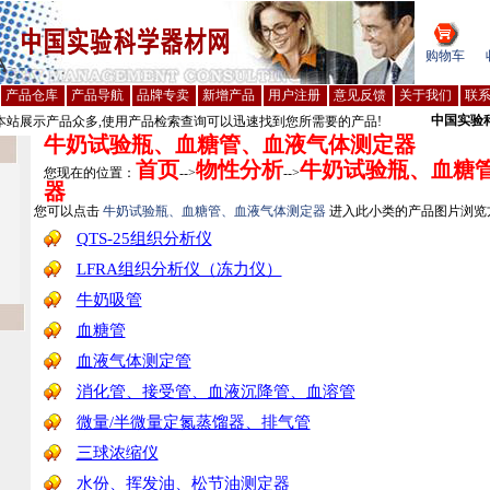
购物车
产品仓库
产品导航
品牌专卖
新增产品
用户注册
意见反馈
关于我们
联
中国实验
站展示产品众多,使用产品检索查询可以迅速找到您所需要的产品!
牛奶试验瓶、血糖管、血液气体测定器
首页
物性分析
牛奶试验瓶、血糖
您现在的位置：
-->
-->
器
您可以点击
牛奶试验瓶、血糖管、血液气体测定器
进入此小类的产品图片浏览
QTS-25组织分析仪
LFRA组织分析仪（冻力仪）
牛奶吸管
血糖管
血液气体测定管
消化管、接受管、血液沉降管、血溶管
微量/半微量定氮蒸馏器、排气管
三球浓缩仪
水份、挥发油、松节油测定器