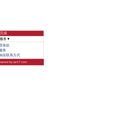
物完成
服务▼
货条款
服务
响应联系方式
wered by
ae17.com