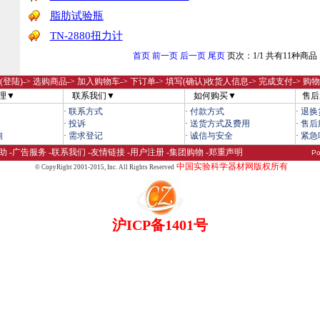
脂肪试验瓶
TN-2880扭力计
首页
前一页
后一页
尾页
页次：1/1 共有11种商品
(登陆)
-> 选购商品-> 加入购物车-> 下订单-> 填写(确认)收货人信息-> 完成支付-> 购
理▼
联系我们▼
如何购买▼
售后
·
联系方式
·
付款方式
·
退换
·
投诉
·
送货方式及费用
·
售后
询
·
需求登记
·
诚信与安全
·
紧急
助
-
广告服务
-
联系我们
-
友情链接
-
用户注册
-
集团购物
-
郑重声明
Po
中国实验科学器材网版权所有
© CopyRight 2001-2015,
Inc. All Rights Reserved
沪ICP备1401号