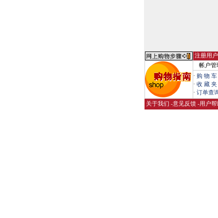
注册用户
帐户管
·
购 物 车
·
收 藏 夹
·
订单查
关于我们
-
意见反馈
-
用户帮