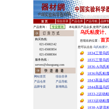
综合目录
产品仓库
产品导航
品牌
首 页
产品查询：
本站展示产品众多,使用产品检索
乌氏粘度计
首
购买热线:
您现在的位置：
021-65682142
您可以点击
乌氏粘度计
021-65683854
1834三管乌
021-65688364
服务热线：
1835三管乌
servers@shuoguang.com
1836-A乌
1836乌氏
网站首页
综合目录
1843高温
产品仓库
产品导航
品牌专卖
新增商品
1844高温
1833-2运
1833运动
1838-A逆