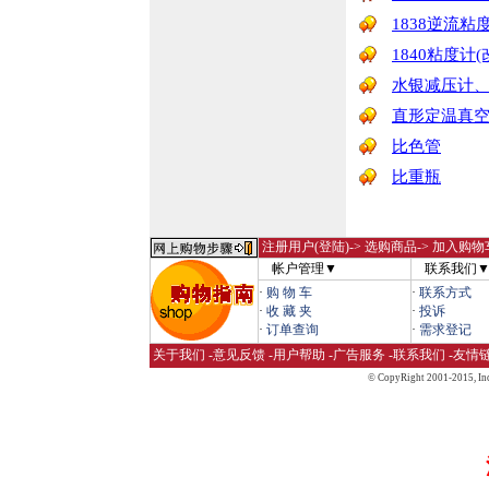
1838逆流粘
1840粘度计
水银减压计
直形定温真
比色管
比重瓶
注册用户(登陆)
-> 选购商品-> 加入购物
帐户管理▼
联系我们
·
购 物 车
·
联系方式
·
收 藏 夹
·
投诉
·
订单查询
·
需求登记
关于我们
-
意见反馈
-
用户帮助
-
广告服务
-
联系我们
-
友情
© CopyRight 2001-2015,
Inc