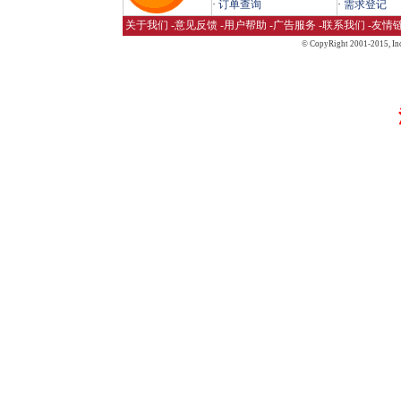
·
订单查询
·
需求登记
关于我们
-
意见反馈
-
用户帮助
-
广告服务
-
联系我们
-
友情
© CopyRight 2001-2015,
Inc