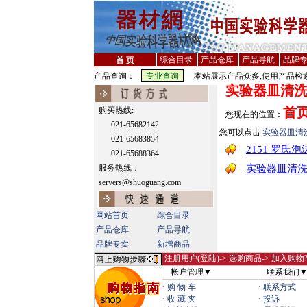
综合目录
产品仓库
产品导航
品牌
首 页
产品查询：
本站展示产品众多,使用产品检索
实验器皿清
首
购买热线:
您现在的位置：
021-65682142
您可以点击
实验器皿清
021-65683854
2151 罗氏泡
021-65688364
服务热线：
实验器皿清
servers@shuoguang.com
网站首页
综合目录
产品仓库
产品导航
品牌专卖
新增商品
注册用户(登陆)
-> 选购商品-> 加入购物
帐户管理▼
联系我们
·
购 物 车
·
联系方式
·
收 藏 夹
·
投诉