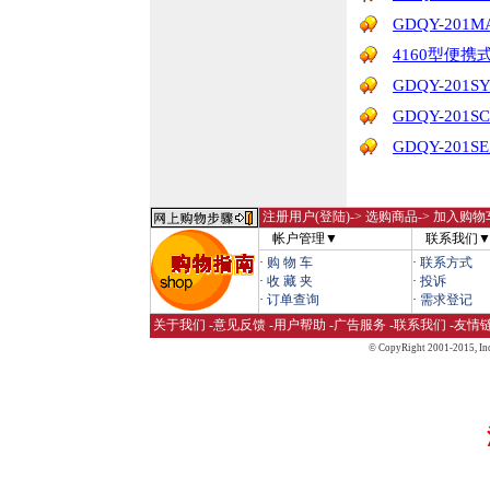
GDQY-20
4160型便
GDQY-20
GDQY-20
GDQY-20
注册用户(登陆)
-> 选购商品-> 加入购物
帐户管理▼
联系我们
·
购 物 车
·
联系方式
·
收 藏 夹
·
投诉
·
订单查询
·
需求登记
关于我们
-
意见反馈
-
用户帮助
-
广告服务
-
联系我们
-
友情
© CopyRight 2001-2015,
Inc