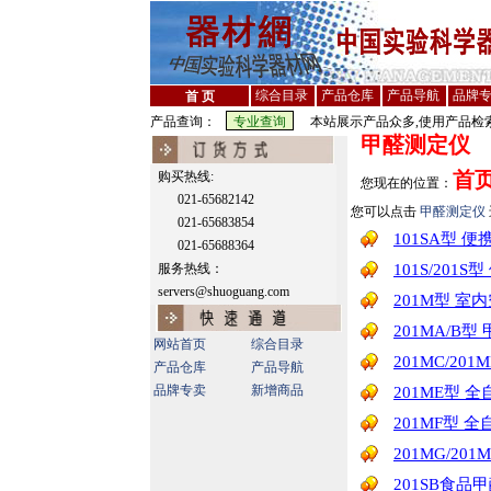
综合目录
产品仓库
产品导航
品牌
首 页
产品查询：
本站展示产品众多,使用产品检索
甲醛测定仪
首
购买热线:
您现在的位置：
021-65682142
您可以点击
甲醛测定仪
021-65683854
101SA型 
021-65688364
服务热线：
101S/201
servers@shuoguang.com
201M型 室
201MA/B型
网站首页
综合目录
201MC/2
产品仓库
产品导航
品牌专卖
新增商品
201ME型
201MF型 
201MG/2
201SB食品