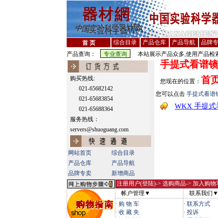
综合目录
产品仓库
产品导航
品牌
首 页
产品查询：
本站展示产品众多,使用产品检索
手提式看谱
首
购买热线:
您现在的位置：
021-65682142
您可以点击
手提式看谱
021-65683854
WKX 手提
021-65688364
服务热线：
servers@shuoguang.com
网站首页
综合目录
产品仓库
产品导航
品牌专卖
新增商品
注册用户(登陆)
-> 选购商品-> 加入购物
帐户管理▼
联系我们
·
购 物 车
·
联系方式
·
收 藏 夹
·
投诉