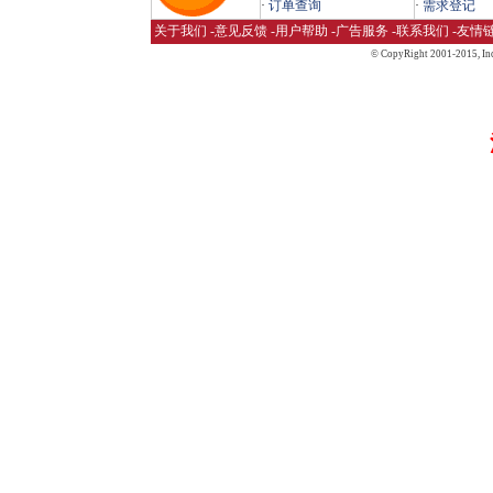
·
订单查询
·
需求登记
关于我们
-
意见反馈
-
用户帮助
-
广告服务
-
联系我们
-
友情
© CopyRight 2001-2015,
Inc