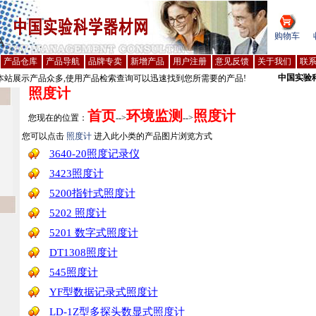
购物车
产品仓库
产品导航
品牌专卖
新增产品
用户注册
意见反馈
关于我们
联
中国实验
站展示产品众多,使用产品检索查询可以迅速找到您所需要的产品!
照度计
首页
环境监测
照度计
您现在的位置：
-->
-->
您可以点击
照度计
进入此小类的产品图片浏览方式
3640-20照度记录仪
3423照度计
5200指针式照度计
5202 照度计
5201 数字式照度计
DT1308照度计
545照度计
YF型数据记录式照度计
LD-1Z型多探头数显式照度计