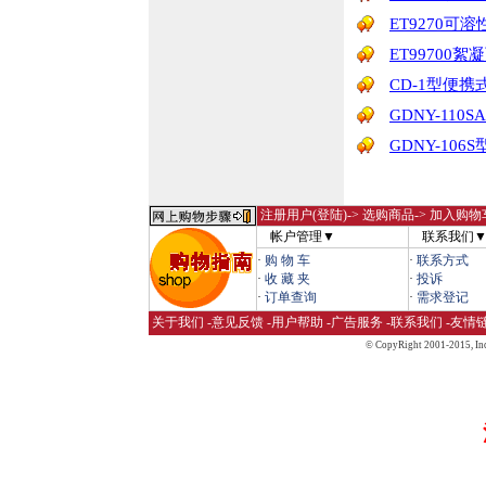
ET9270
ET99700
CD-1型便
GDNY-11
GDNY-10
注册用户(登陆)
-> 选购商品-> 加入购物
帐户管理▼
联系我们
·
购 物 车
·
联系方式
·
收 藏 夹
·
投诉
·
订单查询
·
需求登记
关于我们
-
意见反馈
-
用户帮助
-
广告服务
-
联系我们
-
友情
© CopyRight 2001-2015,
Inc