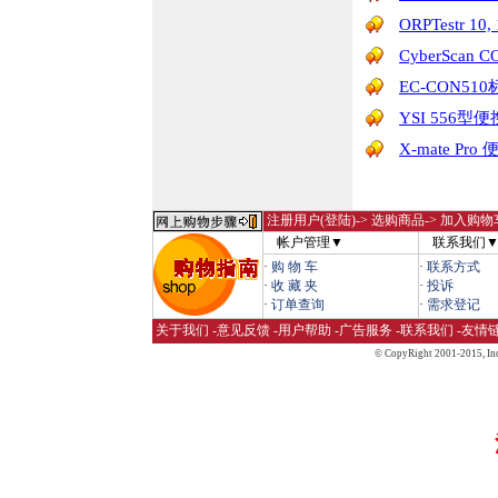
ORPTestr 
CyberScan 
EC-CON5
YSI 556
X-mate P
注册用户(登陆)
-> 选购商品-> 加入购物
帐户管理▼
联系我们
·
购 物 车
·
联系方式
·
收 藏 夹
·
投诉
·
订单查询
·
需求登记
关于我们
-
意见反馈
-
用户帮助
-
广告服务
-
联系我们
-
友情
© CopyRight 2001-2015,
Inc