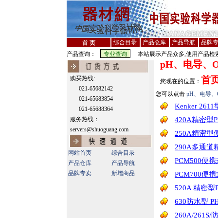
综合目录
产品仓库
产品导航
品牌
首 页
产品查询：
本站展示产品众多,使用产品检索
pH、电导、
首
购买热线:
您现在的位置：
021-65682142
您可以点击
pH、电导
021-65683854
Kenker 2
021-65688364
服务热线：
420A精密型P
servers@shuoguang.com
250A精密型便
290A多通道精密
网站首页
综合目录
PCM500便携
产品仓库
产品导航
品牌专卖
新增商品
PCM700便携式
520A 精密型P
630防水型 
260A/261S