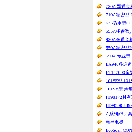
720A 双通道精
710A精密型 P
635防水型PH
555A多参数pH
920A多通道精密
550A精密型PH
550A 专业型P
EA940多通道精
ET14700
101SE型 1
101SY型 余
HI98172具
HI99300 H
A系列pH／
电导电极
EcoScan 