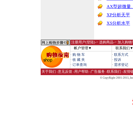
AX型超微量
XP分析天平
XS分析水平
注册用户(登陆)
-> 选购商品-> 加入购物
帐户管理▼
联系我们
·
购 物 车
·
联系方式
·
收 藏 夹
·
投诉
·
订单查询
·
需求登记
关于我们
-
意见反馈
-
用户帮助
-
广告服务
-
联系我们
-
友情
© CopyRight 2001-2015,
Inc