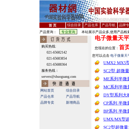
综合目录
产品仓库
产品导航
品牌
首 页
产品查询：
本站展示产品众多,使用产品检索
电子微量天
首
购买热线:
您现在的位置：
021-65682142
您可以点击
电子微量天
021-65683854
UMX2 MX5
021-65688364
服务热线：
SC2型 超微量天
servers@shuoguang.com
ME系列半微量、
MC系列半微量天
网站首页
综合目录
DY型系列大
产品仓库
产品导航
品牌专卖
新增商品
CP系列 半微量
BP系列 半微
UMX/MX
SC2型超微量天平