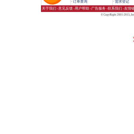
·
订单查询
·
需求登记
关于我们
-
意见反馈
-
用户帮助
-
广告服务
-
联系我们
-
友情
© CopyRight 2001-2015,
Inc