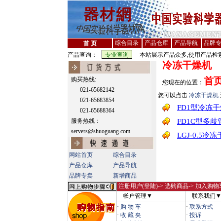
综合目录
产品仓库
产品导航
品牌
首 页
产品查询：
本站展示产品众多,使用产品检索
冷冻干燥机
首
购买热线:
您现在的位置：
021-65682142
您可以点击
冷冻干燥机
021-65683854
FD1型冷冻
021-65688364
服务热线：
FD1C型多
servers@shuoguang.com
LGJ-0.5冷
网站首页
综合目录
产品仓库
产品导航
品牌专卖
新增商品
注册用户(登陆)
-> 选购商品-> 加入购物
帐户管理▼
联系我们
·
购 物 车
·
联系方式
·
收 藏 夹
·
投诉