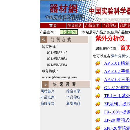
综合目录
产品仓库
产品导航
品牌
首 页
产品查询：
本站展示产品众多,使用产品检索
紫外分析仪
首
购买热线:
您现在的位置：
021-65682142
您可以点击
紫外分析仪
021-65683854
AP 5101
021-65688364
服务热线：
AP 5102 
servers@shuoguang.com
AP 5103 
GL-3120
网站首页
综合目录
TP-1三用紫
产品仓库
产品导航
品牌专卖
新增商品
ZP系列手提
FR-100手
ZP-20 暗
ZPF-20型