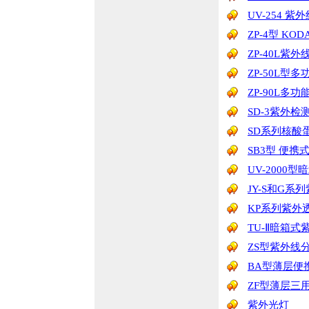
UV-254 
ZP-4型 K
ZP-40L紫
ZP-50L型
ZP-90L多
SD-3紫外检
SD系列核酸
SB3型 便
UV-2000
JY-S和G系
KP系列紫外
TU-Ⅱ暗箱式
ZS型紫外线
BA型薄层便
ZF型薄层三
紫外光灯