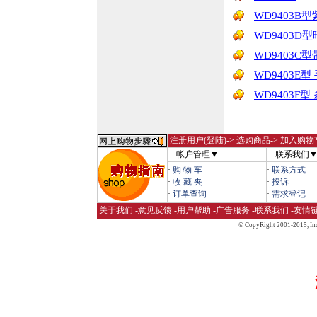
WD9403B
WD9403D
WD9403C
WD9403E
WD9403F
注册用户(登陆)
-> 选购商品-> 加入购物
帐户管理▼
联系我们
·
购 物 车
·
联系方式
·
收 藏 夹
·
投诉
·
订单查询
·
需求登记
关于我们
-
意见反馈
-
用户帮助
-
广告服务
-
联系我们
-
友情
© CopyRight 2001-2015,
Inc