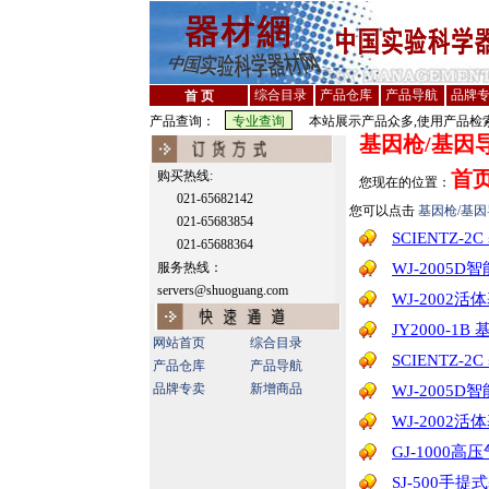
综合目录
产品仓库
产品导航
品牌
首 页
产品查询：
本站展示产品众多,使用产品检索
基因枪/基因
首
购买热线:
您现在的位置：
021-65682142
您可以点击
基因枪/基
021-65683854
SCIENTZ
021-65688364
服务热线：
WJ-2005
servers@shuoguang.com
WJ-2002
JY2000-1
网站首页
综合目录
SCIENTZ
产品仓库
产品导航
品牌专卖
新增商品
WJ-2005
WJ-2002
GJ-1000
SJ-500手提