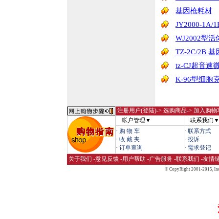
基因枪耗材
JY2000-1
WJ2002型
TZ-2C/2B
tz-CJ超音
K-96型细胞
注册用户(登陆)
-> 选购商品-> 加入购物
帐户管理▼
联系我们
·
购 物 车
·
联系方式
·
收 藏 夹
·
投诉
·
订单查询
·
需求登记
关于我们
-
意见反馈
-
用户帮助
-
广告服务
-
联系我们
-
友情
© CopyRight 2001-2015,
Inc