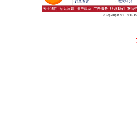
·
订单查询
·
需求登记
关于我们
-
意见反馈
-
用户帮助
-
广告服务
-
联系我们
-
友情
© CopyRight 2001-2015,
Inc