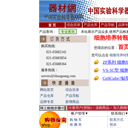
综合目录
产品仓库
产品导航
品牌
首 页
产品查询：
本站展示产品众多,使用产品检索
细胞培养转
首
购买热线:
您现在的位置：
021-65682142
您可以点击
细胞培养转
021-65683854
ZP系列 细
021-65688364
服务热线：
VS-3C型 
servers@shuoguang.com
CellCube
网站首页
综合目录
产品仓库
产品导航
品牌专卖
新增商品
注册用户(登陆)
-> 选购商品-> 加入购物
帐户管理▼
联系我们
·
购 物 车
·
联系方式
·
收 藏 夹
·
投诉