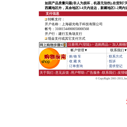
如因产品质量问题(非人为损坏，机器无划伤),在货到7
西藏地区外，其余地区3-4天内送达，新藏地区1-2周
支付信息
转帐支付：
开户名称：上海硕光电子科技有限公司
帐号：31001544900050000568
开户行：建行五角场支行
现金支付或其它支付方式
注册用户(登陆)
-> 选购商品-> 加入购物
帐户管理▼
联系我们
·
购 物 车
·
联系方式
·
收 藏 夹
·
投诉
·
订单查询
·
需求登记
关于我们
-
意见反馈
-
用户帮助
-
广告服务
-
联系我们
-
友情
© CopyRight 2001-2015,
Inc