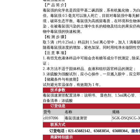
【产 品 简 介】
毒鼠强的化学名是四亚甲基二砜四胺，系有机氮化物，为白色轻
倍。毒鼠强 0.5 毫克可以致人死亡，目前对毒鼠强中毒
境，破坏生态平衡。毒鼠强为高残留毒质，在环境和生物
染，在被毒鼠强污染的土壤中生长的植物及结出的果实仍
物中毒鼠强的快速检测。
【检 测 步 骤】
取 5 滴（约 0.25mL）样品到 1.5ml 离心管中，加
随着毒鼠强浓度的增加，紫色加深。同时用纯净水做阴性
【注 意 事 项】
1. 有些无色液体样品中可能会含有糖等成分干扰测定 ,
证；
2. 本方法不适于固体样品、血液和组织器官样品的测定；
3. 浓硫酸为强酸试剂，应小心操作，一旦溅入眼中，应立
【储藏条件与有效期】
试剂避光常温保存，有效期为 1 年。
技术参数
毒鼠强速测管配置清单：说明书、 显色剂、1.5ml离心管、 
自备清单：浓硫酸
订货信息
货号
名称
规格
c0197096
毒鼠强速测管
SGK-DSQSCG-3
联系方式
订货电话：021-65682142、65683854、65688364。
服务热
商家特别提示