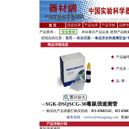
综合目录
产品仓库
产品导航
品牌
首 页
产品查询：
本站展示产品众多,使用产品检索
您现在的位置：
首页
-->
农业仪器
-->
食品安全快速测定盒/卡
商品详细信息
◆
产品编
◆
产品名
◆
品 牌：
SGK-DSQSCG-30毒鼠强速测管
>>
>> 购买此产品请拨打购买热线：
021-65682142、021-6568
服务热线：servers@shuoguang.com
客服QQ
产品详细介绍
毒鼠强速测管