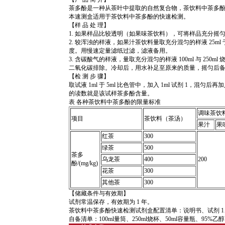
茶多酚是一种从茶叶中提取的自然复合物，茶饮料中茶多
本速测盒适用于茶饮料中茶多酚的快速检测。
【样 品 处 理】
1. 如果样品比较透明（如果味茶饮料），可将样品充分摇
2. 较浑浊的样液，如果汁茶饮料量取充分混匀的样液 25ml 于
度。用慢速定量滤纸过滤，滤液备用。
3. 含碳酸气的样液，量取充分混匀的样液 100ml 与 25
二氧化碳排除。冷却后，用水补足至原来的质量，摇匀后
【检 测 步 骤】
取试液 1ml 于 5ml 比色管中，加入 1ml 试剂 1，混匀
的读数就是该试样茶多酚含量。
表 各种茶饮料中茶多酚的限量标准
调味茶饮
项目
茶饮料（茶汤）
果汁
果
红茶
300
绿茶
500
茶多
乌龙茶
400
200
酚/(mg/kg)
花茶
300
其他茶
300
【储藏条件与有效期】
试剂常温保存，有效期为 1 年。
茶饮料中茶多酚快速检测试剂盒配置清单：说明书、试剂 1、
自备清单：100ml量筒、250ml烧杯、50ml容量瓶、95%