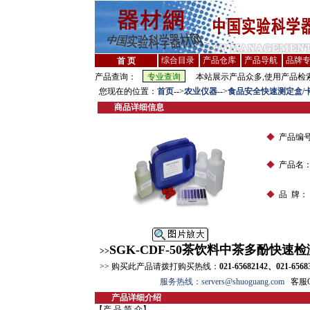
综合目录
产品仓库
产品导航
品牌
首 页
产品查询：
本站展示产品众多,使用产品检索
您现在的位置：
首页
-->
农业仪器
-->
食品安全快速测定盒/卡
商品详细信息
◆
产品编
◆
产品名
◆
品 牌：
SGK-CDF-50茶饮料中茶多酚快速
>>
>> 购买此产品请拨打购买热线：
021-65682142、021-6568
服务热线：servers@shuoguang.com
客服QQ
产品详细介绍
【产 品 简 介】