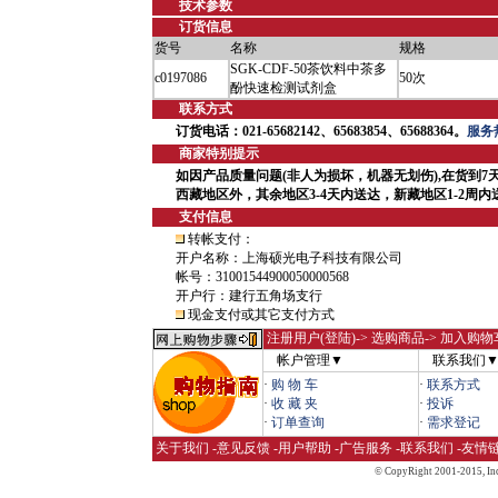
技术参数
订货信息
货号
名称
规格
SGK-CDF-50茶饮料中茶多
c0197086
50次
酚快速检测试剂盒
联系方式
订货电话：021-65682142、65683854、65688364。
服务热
商家特别提示
如因产品质量问题(非人为损坏，机器无划伤),在货到7
西藏地区外，其余地区3-4天内送达，新藏地区1-2周
支付信息
转帐支付：
开户名称：上海硕光电子科技有限公司
帐号：31001544900050000568
开户行：建行五角场支行
现金支付或其它支付方式
注册用户(登陆)
-> 选购商品-> 加入购物
帐户管理▼
联系我们
·
购 物 车
·
联系方式
·
收 藏 夹
·
投诉
·
订单查询
·
需求登记
关于我们
-
意见反馈
-
用户帮助
-
广告服务
-
联系我们
-
友情
© CopyRight 2001-2015,
Inc