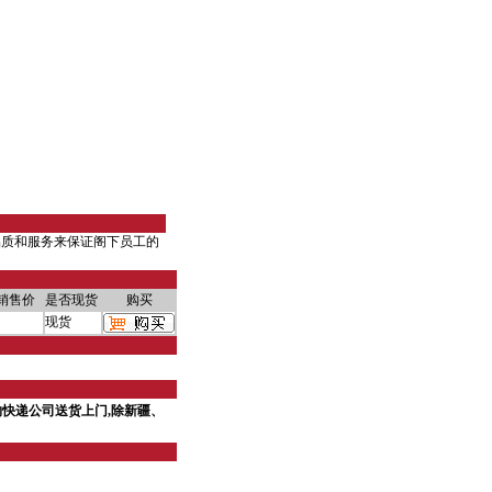
品质和服务来保证阁下员工的
销售价
是否现货
购买
现货
快递公司送货上门,除新疆、