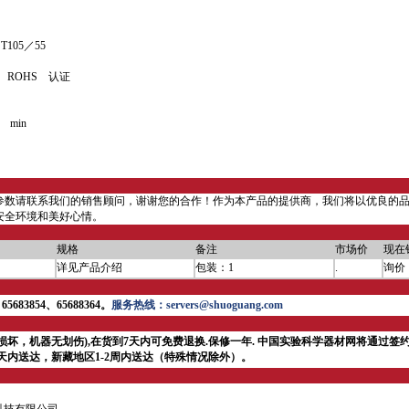
105／55
 ROHS 认证
min
参数请联系我们的销售顾问，谢谢您的合作！作为本产品的提供商，我们将以优良的
安全环境和美好心情。
规格
备注
市场价
现在
详见产品介绍
包装：1
.
询价
5683854、65688364。
服务热线：servers@shuoguang.com
损坏，机器无划伤),在货到7天内可免费退换.保修一年.
中国实验科学器材网将通过签约
4天内送达，新藏地区1-2周内送达（特殊情况除外）。