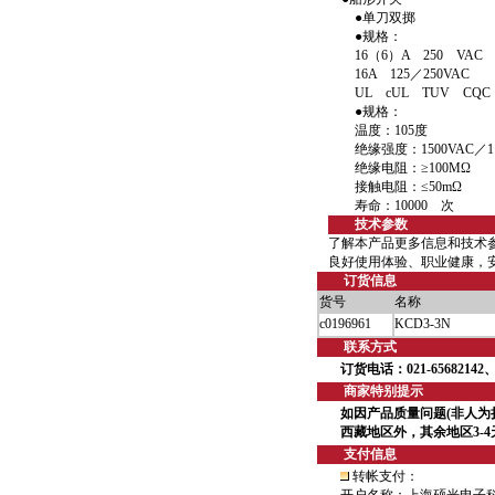
●单刀双掷
●规格：
16（6）A 250 VAC T
16A 125／250VAC
UL cUL TUV CQC
●规格：
温度：105度
绝缘强度：1500VAC／1 
绝缘电阻：≥100MΩ
接触电阻：≤50mΩ
寿命：10000 次
技术参数
了解本产品更多信息和技术
良好使用体验、职业健康，
订货信息
货号
名称
c0196961
KCD3-3N
联系方式
订货电话：021-65682142、6
商家特别提示
如因产品质量问题(非人为
西藏地区外，其余地区3-
支付信息
转帐支付：