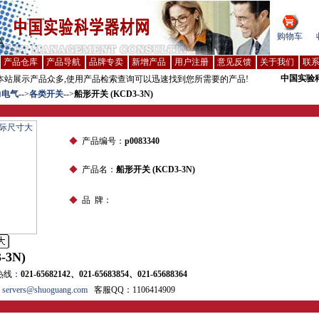
购物车
产品仓库
产品导航
品牌专卖
新增产品
用户注册
意见反馈
关于我们
联
中国实验
站展示产品众多,使用产品检索查询可以迅速找到您所需要的产品!
力电气
-->
各类开关
-->
船形开关 (KCD3-3N)
◆
产品编号：
p0083340
◆
产品名：
船形开关 (KCD3-3N)
◆
品 牌：
3N)
热线：
021-65682142、021-65683854、021-65688364
vers@shuoguang.com
客服QQ：1106414909