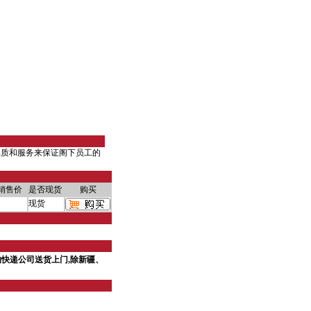
品质和服务来保证阁下员工的
销售价
是否现货
购买
现货
快递公司送货上门,除新疆、