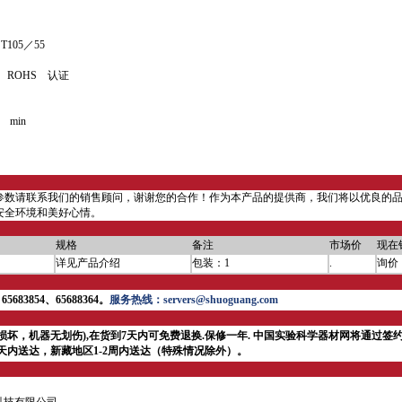
105／55
 ROHS 认证
min
参数请联系我们的销售顾问，谢谢您的合作！作为本产品的提供商，我们将以优良的
安全环境和美好心情。
规格
备注
市场价
现在
详见产品介绍
包装：1
.
询价
5683854、65688364。
服务热线：servers@shuoguang.com
损坏，机器无划伤),在货到7天内可免费退换.保修一年.
中国实验科学器材网将通过签约
4天内送达，新藏地区1-2周内送达（特殊情况除外）。