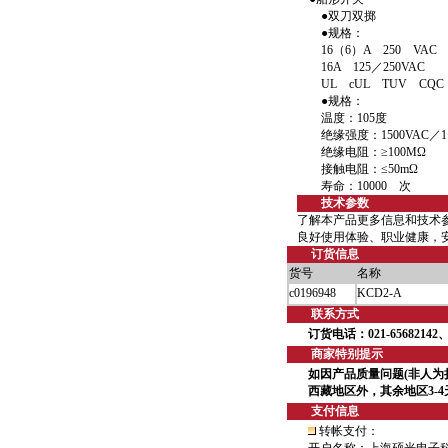
●双刀双掷
●规格：
16（6）A 250 VAC T
16A 125／250VAC
UL cUL TUV CQC
●规格：
温度：105度
绝缘强度：1500VAC／1 
绝缘电阻：≥100MΩ
接触电阻：≤50mΩ
寿命：10000 次
技术参数
了解本产品更多信息和技术
良好使用体验、职业健康，
订货信息
货号
名称
c0196948
KCD2-A
联系方式
订货电话：021-65682142、6
商家特别提示
如因产品质量问题(非人为
西藏地区外，其余地区3-
支付信息
转帐支付：