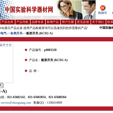
购物车
产品仓库
产品导航
品牌专卖
新增产品
用户注册
意见反馈
关于我们
联
中国实验
站展示产品众多,使用产品检索查询可以迅速找到您所需要的产品!
力电气
-->
各类开关
-->
船形开关 (KCD2-A)
◆
产品编号：
p0083328
◆
产品名：
船形开关 (KCD2-A)
◆
品 牌：
-A)
热线：
021-65682142、021-65683854、021-65688364
vers@shuoguang.com
客服QQ：1106414909