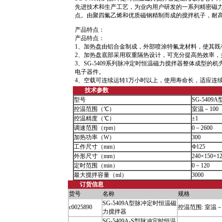
先进技术和生产工艺，为业内用户研发的一系列精密磁
点。由聚四氟乙烯和优质磁钢精制而成的搅拌机子，耐
产品特点：
产品特点：
1、加热盘由铝合金制成，外部喷涂特氟龙材料，使其既
2、加热盘底部采用双重隔热设计，可充分提高热效率，
3、SG-5409系列脉冲定时恒温磁力搅拌器整体成型
电子器件。
4、空载可连续运转1万小时以上，使用寿命长，适应连
技术参数
型号
SG-5409A
控温范围（℃）
室温－100
控温精度（℃）
±1
调速范围（rpm）
0－2600
加热功率（W）
300
工作尺寸（mm）
Ф125
外形尺寸（mm）
240×150×1
定时范围（min）
0－120
最大搅拌容量（ml）
3000
订货信息
货号
名称
规格
SG-5409A型脉冲定时恒温磁
c0025890
控温范围: 室温－
力搅拌器
SG-5409A-S型脉冲定时恒温