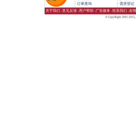
·
订单查询
·
需求登记
关于我们
-
意见反馈
-
用户帮助
-
广告服务
-
联系我们
-
友
© CopyRight 2001-2015,