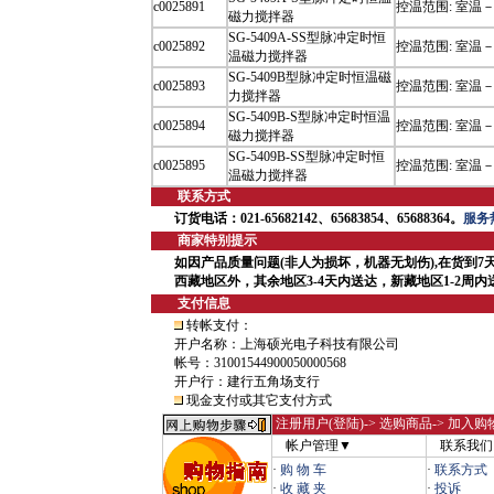
c0025891
控温范围: 室温－
磁力搅拌器
SG-5409A-SS型脉冲定时恒
c0025892
控温范围: 室温－
温磁力搅拌器
SG-5409B型脉冲定时恒温磁
c0025893
控温范围: 室温－
力搅拌器
SG-5409B-S型脉冲定时恒温
c0025894
控温范围: 室温－
磁力搅拌器
SG-5409B-SS型脉冲定时恒
c0025895
控温范围: 室温－
温磁力搅拌器
联系方式
订货电话：021-65682142、65683854、65688364。
服务热
商家特别提示
如因产品质量问题(非人为损坏，机器无划伤),在货到7
西藏地区外，其余地区3-4天内送达，新藏地区1-2周
支付信息
转帐支付：
开户名称：上海硕光电子科技有限公司
帐号：31001544900050000568
开户行：建行五角场支行
现金支付或其它支付方式
注册用户(登陆)
-> 选购商品-> 加入购
帐户管理▼
联系我们
·
购 物 车
·
联系方式
·
收 藏 夹
·
投诉