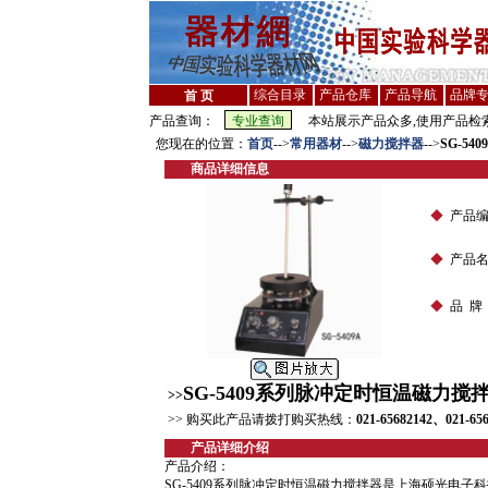
综合目录
产品仓库
产品导航
品牌
首 页
产品查询：
本站展示产品众多,使用产品检索
您现在的位置：
首页
-->
常用器材
-->
磁力搅拌器
-->
SG-5
商品详细信息
◆
产品编
◆
产品名
◆
品 牌
SG-5409系列脉冲定时恒温磁力搅
>>
>> 购买此产品请拨打购买热线：
021-65682142、021-65
产品详细介绍
产品介绍：
SG-5409系列脉冲定时恒温磁力搅拌器是上海硕光电