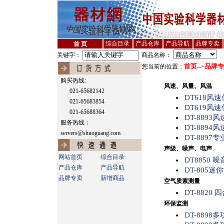
综合目录
产品仓库
产品导航
品牌专卖
首 页
关键字：
商品名称：
首页
品牌专
您当前的位置：
-->
购买热线:
风速、风量、风温
021-65682142
DT618风速
021-65683854
DT619风速
021-65688364
DT-8893
服务热线：
DT-8894
servers@shuoguang.com
DT-8897
声级、噪声、电声
网站首页
综合目录
DT8850 
产品仓库
产品导航
DT-805
品牌专卖
新增商品
空气质素测量
DT-882
环保监测
DT-8898