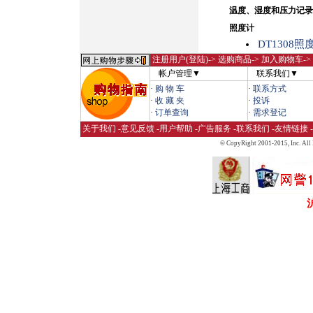
温度、湿度和压力记录
照度计
DT1308照
注册用户(登陆)
-> 选购商品-> 加入购物车-
帐户管理▼
联系我们▼
·
购 物 车
·
联系方式
·
收 藏 夹
·
投诉
·
订单查询
·
需求登记
关于我们
-
意见反馈
-
用户帮助
-
广告服务
-
联系我们
-
友情链接
-
© CopyRight 2001-2015,
Inc. All