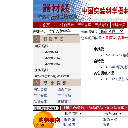
综合目录
产品仓库
产品导航
品牌专卖
首 页
关键字：
商品名称：
首页
品牌专
您当前的位置：
-->
购买热线:
水准仪
021-65682142
NA2/NAK2
021-65683854
全站仪
021-65688364
TPS400系列
服务热线：
其它测绘产品
servers@shuoguang.com
TPS1200系
网站首页
综合目录
产品仓库
产品导航
品牌专卖
新增商品
注册用户(登陆)
-> 选购商品-> 加入购物车-
帐户管理▼
联系我们▼
·
购 物 车
·
联系方式
·
收 藏 夹
·
投诉