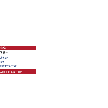
物完成
服务▼
货条款
服务
响应联系方式
wered by
ae17.com