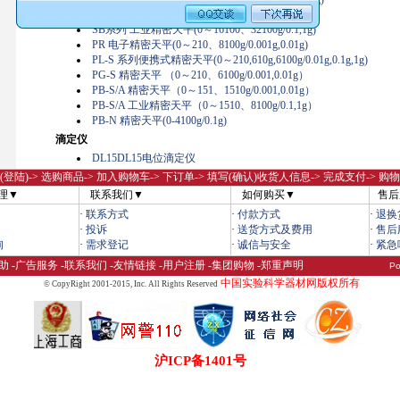
SG系列 工业精密天平(0～32100g/1g)
SB系列 工业精密天平(0～16100、32100g/0.1,1g)
PR 电子精密天平(0～210、8100g/0.001g,0.01g)
PL-S 系列便携式精密天平(0～210,610g,6100g/0.01g,0.1g,1g)
PG-S 精密天平 （0～210、6100g/0.001,0.01g）
PB-S/A 精密天平（0～151、1510g/0.001,0.01g）
PB-S/A 工业精密天平（0～1510、8100g/0.1,1g）
PB-N 精密天平(0-4100g/0.1g)
滴定仪
DL15DL15电位滴定仪
(登陆)
-> 选购商品-> 加入购物车-> 下订单-> 填写(确认)收货人信息-> 完成支付-> 购
理▼
联系我们▼
如何购买▼
售后
·
联系方式
·
付款方式
·
退换
·
投诉
·
送货方式及费用
·
售后
询
·
需求登记
·
诚信与安全
·
紧急
助
-
广告服务
-
联系我们
-
友情链接
-
用户注册
-
集团购物
-
郑重声明
Po
中国实验科学器材网版权所有
© CopyRight 2001-2015,
Inc. All Rights Reserved
沪ICP备1401号