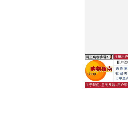
注册用户
帐户管
·
购 物 车
·
收 藏 夹
·
订单查
关于我们
-
意见反馈
-
用户帮