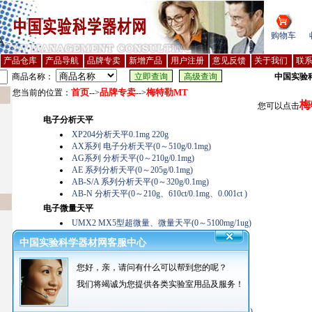
购物车
产品仓库
产品导航
品牌专卖
新增产品
用户注册
意见反馈
关于我们
联
商品名称：
中国实验
首页
品牌专卖
梅特勒MT
您当前的位置：
-->
-->
梅
您可以点击
电子分析天平
XP204分析天平0.1mg 220g
AX系列 电子分析天平(0～510g/0.1mg)
AG系列 分析天平(0～210g/0.1mg)
AE 系列分析天平(0～205g/0.1mg)
AB-S/A 系列分析天平(0～320g/0.1mg)
AB-N 分析天平(0～210g、610ct/0.1mg、0.001ct )
电子微量天平
UMX2 MX5型超微量、微量天平(0～5100mg/1ug)
电子精密天平
中国实验科学器材网客服中心
PL4002-IC 提高精密天平 0.01g，4100g
PL203-IC 提高精密天平 0.001g，210g
您好，亲，请问有什么可以帮到您的呢？
PL403-IC 提高精密天平 0.001g，410g
我们将竭诚为您提供各类实验室用品及服务！
PL2002-IC 提高精密天平 0.01g，2100g
PL3002-IC 提高精密天平 0.01g，3100g
SR系列 工业精密天平(0～16001、64100g/0.1、1g)