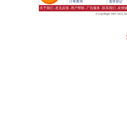
·
订单查询
·
需求登记
关于我们
-
意见反馈
-
用户帮助
-
广告服务
-
联系我们
-
友情
© CopyRight 2001-2015,
Inc