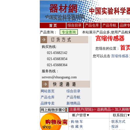
综合目录
产品仓库
产品导航
品牌
首 页
产品查询：
本站展示产品众多,使用产品检索
宫缩传感器
首
购买热线:
您现在的位置：
021-65682142
您可以点击
宫缩传感器
021-65683854
021-65688364
服务热线：
servers@shuoguang.com
网站首页
综合目录
产品仓库
产品导航
品牌专卖
新增商品
注册用户(登陆)
-> 选购商品-> 加入购物
帐户管理▼
联系我们
·
购 物 车
·
联系方式
·
收 藏 夹
·
投诉