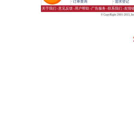
·
订单查询
·
需求登记
关于我们
-
意见反馈
-
用户帮助
-
广告服务
-
联系我们
-
友情
© CopyRight 2001-2015,
Inc