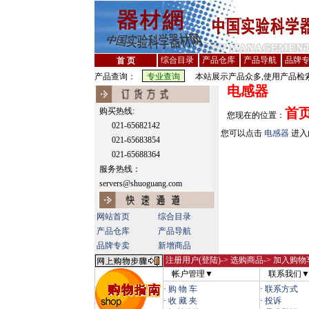
综合目录
产品仓库
产品导航
品牌
首 页
产品查询：
本站展示产品众多,使用产品检索
电感器
首
购买热线:
您现在的位置：
021-65682142
您可以点击
电感器
进入
021-65683854
021-65688364
服务热线：
servers@shuoguang.com
网站首页
综合目录
产品仓库
产品导航
品牌专卖
新增商品
注册用户(登陆)
-> 选购商品-> 加入购物
帐户管理▼
联系我们
·
购 物 车
·
联系方式
·
收 藏 夹
·
投诉