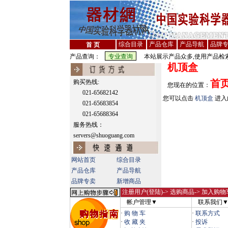
综合目录
产品仓库
产品导航
品牌
首 页
产品查询：
本站展示产品众多,使用产品检索
机顶盒
首
购买热线:
您现在的位置：
021-65682142
您可以点击
机顶盒
进入
021-65683854
021-65688364
服务热线：
servers@shuoguang.com
网站首页
综合目录
产品仓库
产品导航
品牌专卖
新增商品
注册用户(登陆)
-> 选购商品-> 加入购物
帐户管理▼
联系我们
·
购 物 车
·
联系方式
·
收 藏 夹
·
投诉