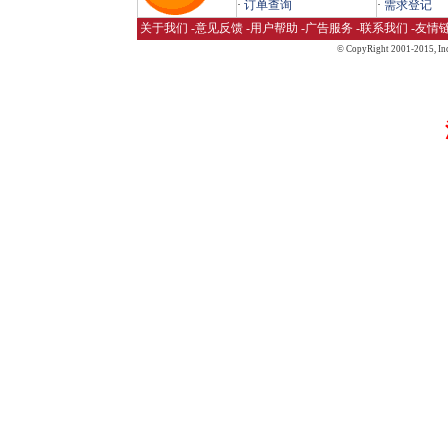
·
订单查询
·
需求登记
关于我们
-
意见反馈
-
用户帮助
-
广告服务
-
联系我们
-
友情
© CopyRight 2001-2015,
Inc