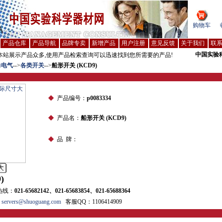
购物车
产品仓库
产品导航
品牌专卖
新增产品
用户注册
意见反馈
关于我们
联
中国实验
站展示产品众多,使用产品检索查询可以迅速找到您所需要的产品!
力电气
-->
各类开关
-->
船形开关 (KCD9)
◆
产品编号：
p0083334
◆
产品名：
船形开关 (KCD9)
◆
品 牌：
)
热线：
021-65682142、021-65683854、021-65688364
vers@shuoguang.com
客服QQ：1106414909