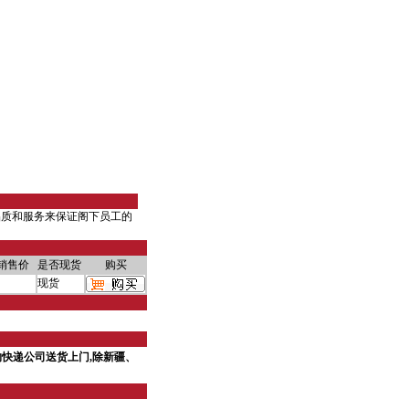
品质和服务来保证阁下员工的
销售价
是否现货
购买
现货
快递公司送货上门,除新疆、