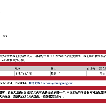
55
C
min
参数请联系我们的销售顾问，谢谢您的合作！作为本产品的提供商，我们将以优良的
安全环境和美好心情。
规格
备注
市场价
现在
详见产品介绍
包装：1
.
询价
5683854、65688364。
服务热线：servers@shuoguang.com
损坏，机器无划伤),在货到7天内可免费退换.保修一年.
中国实验科学器材网将通过签约
4天内送达，新藏地区1-2周内送达（特殊情况除外）。