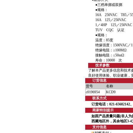
●三档单掷或双掷
●规格：
16A 250VAC T85／
16A 125／250VAC
1／4HP 125／250VA
TUV CQC 认证
●规格：
温度：85度
绝缘强度：1500VAC／1 
绝缘电阻：≥100MΩ
接触电阻：≤50mΩ
寿命：10000 次
技术参数
了解本产品更多信息和技术
良好使用体验、职业健康，
订货信息
货号
名称
c0196954
KCD9
联系方式
订货电话：021-65682142、6
商家特别提示
如因产品质量问题(非人为
西藏地区外，其余地区3-
支付信息