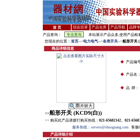
综合目录
产品仓库
产品导航
品牌
首 页
产品查询：
本站展示产品众多,使用产品检索
您现在的位置：
首页
-->
电力电气
-->
各类开关
-->
船形开关 (K
商品详细信息
◆
产品编
◆
产品名
◆
品 牌：
船形开关 (KCD9(白))
>>
>> 购买此产品请拨打购买热线：
021-65682142、021-6568
服务热线：servers@shuoguang.com
客服QQ
产品详细介绍
●船形开关