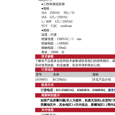
●三档单掷或双掷
●规格：
16A 250VAC T85／55
16A 125／250VAC
1／4HP 125／250VAC
TUV CQC certificate
●规格：
温度：85度
绝缘强度：1500VAC／1 min
绝缘电阻：≥100MΩ
接触电阻：≤50mΩ
寿命：10000 次
技术参数
了解本产品更多信息和技术参数请联系我们的销售顾问，
良好使用体验、职业健康，安全环境和美好心情。
订货信息
货号
名称
规格
c0196951
KCD9(白)
详见产品介绍
联系方式
订货电话：021-65682142、65683854、65688364。
服务热
商家特别提示
如因产品质量问题(非人为损坏，机器无划伤),在货到7
西藏地区外，其余地区3-4天内送达，新藏地区1-2周
支付信息