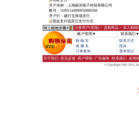
转帐支付：
开户名称：上海硕光电子科技有限公司
帐号：31001544900050000568
开户行：建行五角场支行
现金支付或其它支付方式
注册用户(登陆)
-> 选购商品-> 加入购物
帐户管理▼
联系我们
·
购 物 车
·
联系方式
·
收 藏 夹
·
投诉
·
订单查询
·
需求登记
关于我们
-
意见反馈
-
用户帮助
-
广告服务
-
联系我们
-
友情
© CopyRight 2001-2015,
Inc