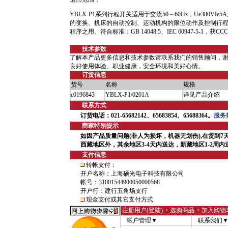
YBLX-P1系列行程开关适用于交流50～60Hz，Ue380V
的变换、机床的自动控制、运动机构的限位动作及控制行
程序之用。符合标准：GB 14048.5、IEC 60947-5-1，
技术参数
了解本产品更多信息和技术参数请联系我们的销售顾问，
良好使用体验、职业健康，安全环境和美好心情。
订货信息
货号
名称
规格
c0196843
YBLX-P1/0201A
详见产品介绍
联系方式
订货电话：021-65682142、65683854、65688364。
服务热
商家特别提示
如因产品质量问题(非人为损坏，机器无划伤),在货到7
西藏地区外，其余地区3-4天内送达，新藏地区1-2周
支付信息
转帐支付：
开户名称：上海硕光电子科技有限公司
帐号：31001544900050000568
开户行：建行五角场支行
现金支付或其它支付方式
注册用户(登陆)
-> 选购商品-> 加入购物
帐户管理▼
联系我们