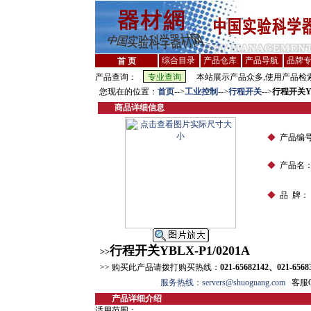
综合目录
产品仓库
产品导航
品牌
首 页
产品查询：
本站展示产品众多,使用产品检索
您现在的位置：
首页
-->
工业控制
-->
行程开关
-->
行程开关YBL
商品详细信息
◆
产品编
◆
产品名
◆
品 牌：
行程开关YBLX-P1/0201A
>>
>> 购买此产品请拨打购买热线：
021-65682142、021-6568
服务热线：servers@shuoguang.com
客服QQ
产品详细介绍
适用范围：