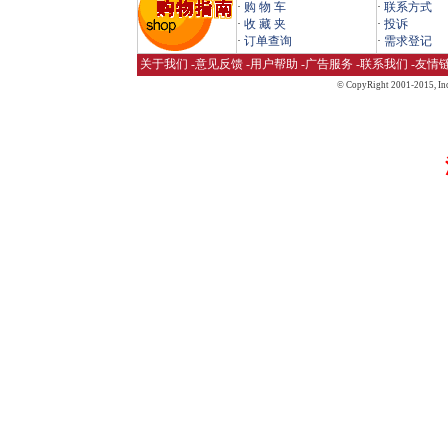
·
购 物 车
·
联系方式
·
收 藏 夹
·
投诉
·
订单查询
·
需求登记
关于我们
-
意见反馈
-
用户帮助
-
广告服务
-
联系我们
-
友情
© CopyRight 2001-2015,
Inc