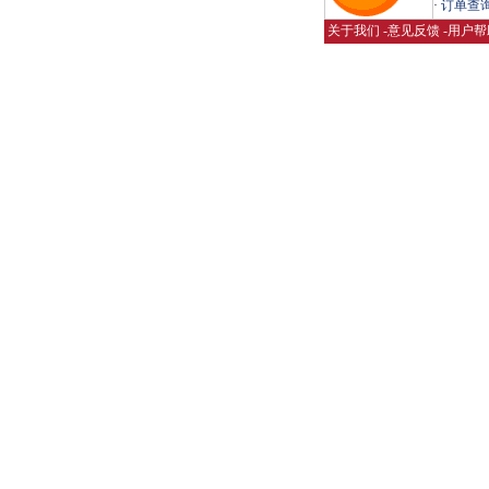
·
订单查
关于我们
-
意见反馈
-
用户帮