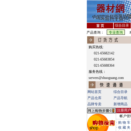
综合目录
首 页
产品查询：
本
购买热线:
021-65682142
021-65683854
021-65688364
服务热线：
servers@shuoguang.com
网站首页
综合目录
产品仓库
产品导航
品牌专卖
新增商品
注册用户
帐户管
·
购 物 车
·
收 藏 夹