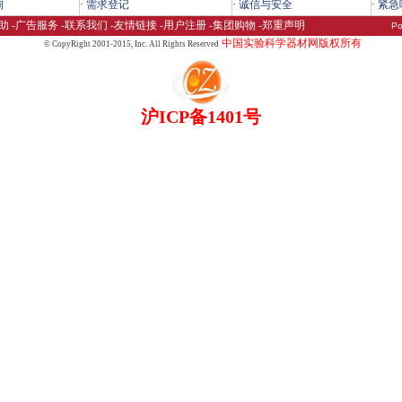
询
·
需求登记
·
诚信与安全
·
紧急
助
-
广告服务
-
联系我们
-
友情链接
-
用户注册
-
集团购物
-
郑重声明
Po
中国实验科学器材网版权所有
© CopyRight 2001-2015,
Inc. All Rights Reserved
沪ICP备1401号