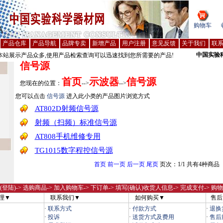
购物车
产品仓库
产品导航
品牌专卖
新增产品
用户注册
意见反馈
关于我们
联
中国实验
站展示产品众多,使用产品检索查询可以迅速找到您所需要的产品!
信号源
首页
示波器
信号源
您现在的位置：
-->
-->
您可以点击
信号源
进入此小类的产品图片浏览方式
AT802D射频信号源
射频（扫频）标准信号源
AT808手机维修专用
TG1015数字程控信号源
首页
前一页
后一页
尾页
页次：1/1 共有4种商品
(登陆)
-> 选购商品-> 加入购物车-> 下订单-> 填写(确认)收货人信息-> 完成支付-> 购
理▼
联系我们▼
如何购买▼
售后
·
联系方式
·
付款方式
·
退换
·
投诉
·
送货方式及费用
·
售后