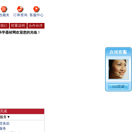
收藏夹
订单查询
客服中心
系我们
郑重说明
合作伙伴
科学器材网欢迎您的光临！
物完成
服务▼
货条款
服务