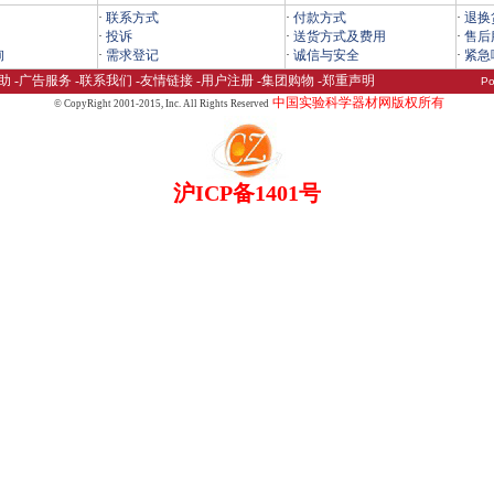
·
联系方式
·
付款方式
·
退换
·
投诉
·
送货方式及费用
·
售后
询
·
需求登记
·
诚信与安全
·
紧急
助
-
广告服务
-
联系我们
-
友情链接
-
用户注册
-
集团购物
-
郑重声明
Po
中国实验科学器材网版权所有
© CopyRight 2001-2015,
Inc. All Rights Reserved
沪ICP备1401号