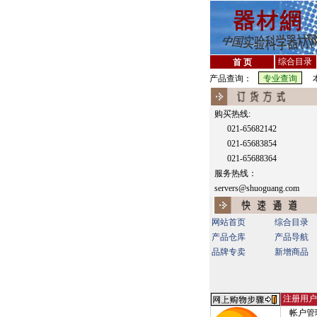
综合目录
首 页
产品查询：
本
购买热线:
021-65682142
021-65683854
021-65688364
服务热线：
servers@shuoguang.com
网站首页
综合目录
产品仓库
产品导航
品牌专卖
新增商品
注册用户
帐户管