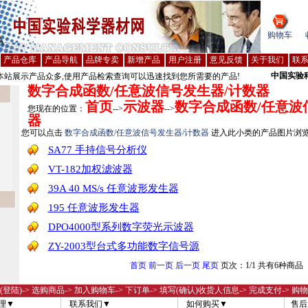
购物车
产品仓库
产品导航
品牌专卖
新增产品
用户注册
意见反馈
关于我们
联
中国实验
站展示产品众多,使用产品检索查询可以迅速找到您所需要的产品!
数字合成函数/任意波信号发生器/计数器
首页
示波器
数字合成函数/任意波
您现在的位置：
-->
-->
器
您可以点击
数字合成函数/任意波信号发生器/计数器
进入此小类的产品图片浏
SA77 手持信号分析仪
VT-182加权滤波器
39A 40 MS/s 任意波形发生器
195 任意波形发生器
DPO4000型系列数字荧光示波器
ZY-2003型台式多功能数字信号源
首页
前一页
后一页
尾页
页次：1/1 共有6种商品
(登陆)
-> 选购商品-> 加入购物车-> 下订单-> 填写(确认)收货人信息-> 完成支付-> 购
理▼
联系我们▼
如何购买▼
售后