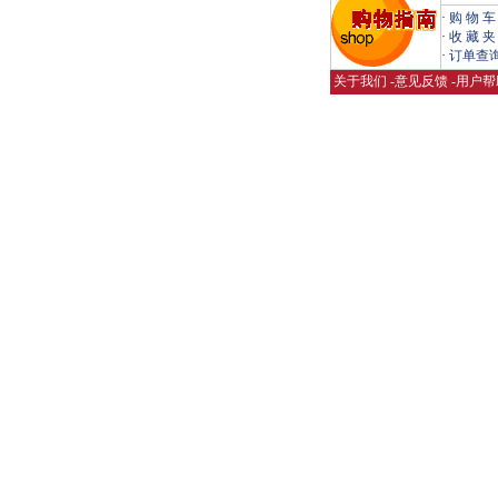
·
购 物 车
·
收 藏 夹
·
订单查
关于我们
-
意见反馈
-
用户帮