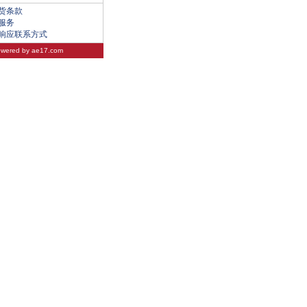
货条款
服务
响应联系方式
wered by
ae17.com