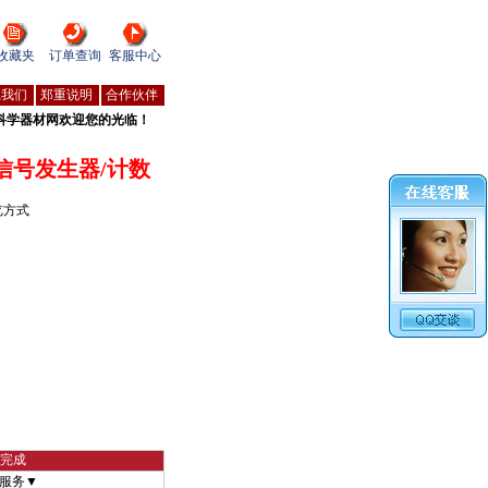
收藏夹
订单查询
客服中心
系我们
郑重说明
合作伙伴
科学器材网欢迎您的光临！
信号发生器/计数
览方式
物完成
服务▼