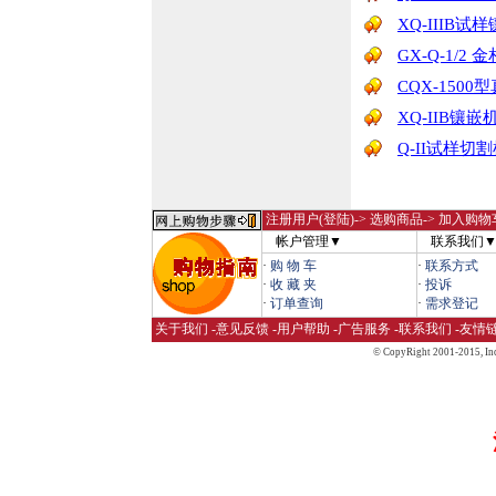
XQ-IIIB试
GX-Q-1/2
CQX-150
XQ-IIB镶嵌
Q-II试样切
注册用户(登陆)
-> 选购商品-> 加入购物
帐户管理▼
联系我们
·
购 物 车
·
联系方式
·
收 藏 夹
·
投诉
·
订单查询
·
需求登记
关于我们
-
意见反馈
-
用户帮助
-
广告服务
-
联系我们
-
友情
© CopyRight 2001-2015,
Inc