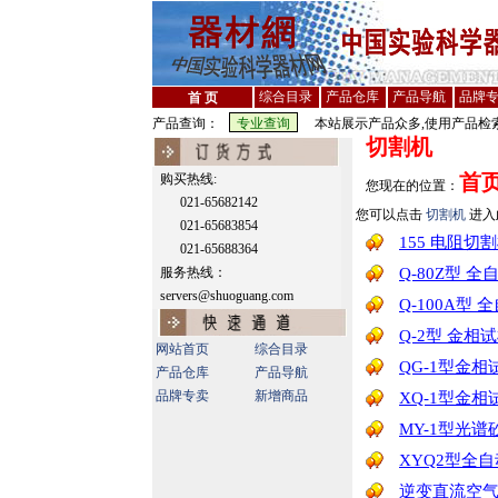
综合目录
产品仓库
产品导航
品牌
首 页
产品查询：
本站展示产品众多,使用产品检索
切割机
首
购买热线:
您现在的位置：
021-65682142
您可以点击
切割机
进入
021-65683854
155 电阻切
021-65688364
服务热线：
Q-80Z型 
servers@shuoguang.com
Q-100A型
Q-2型 金相
网站首页
综合目录
QG-1型金
产品仓库
产品导航
品牌专卖
新增商品
XQ-1型金
MY-1型光
XYQ2型全
逆变直流空