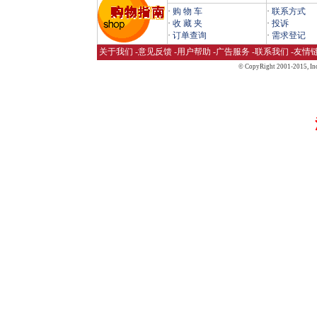
·
购 物 车
·
联系方式
·
收 藏 夹
·
投诉
·
订单查询
·
需求登记
关于我们
-
意见反馈
-
用户帮助
-
广告服务
-
联系我们
-
友情
© CopyRight 2001-2015,
Inc