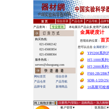
综合目录
产品仓库
产品导航
品牌
首 页
产品查询：
本站展示产品众多,使用产品检索
金属硬度计
首
购买热线:
您现在的位置：
021-65682142
您可以点击
金属硬度计
021-65683854
YPJ200系
021-65688364
服务热线：
HT-1000
servers@shuoguang.com
HT-2000
FSH-2B/2
网站首页
综合目录
SDR-1/2D/
产品仓库
产品导航
品牌专卖
新增商品
10高斯可校
注册用户(登陆)
-> 选购商品-> 加入购物
帐户管理▼
联系我们